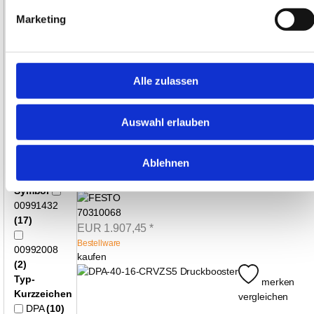
2
G1/2
Marketing
DPA-63-16-CRVZS20 Druckbooster
(3)
G1/4
(3)
70310069
G3/8
(4)
EUR
2.302,86
*
Alle zulassen
Bestellware
Pneumatischer
kaufen
Anschluss
3
G1/2
Auswahl erlauben
(3)
merken
G3/8
(4)
vergleichen
M7
(3)
Ablehnen
DPA-63-10-CRVZS10 Druckbooster
Symbol
00991432
70310068
(17)
EUR
1.907,45
*
Bestellware
00992008
kaufen
(2)
Typ-
merken
Kurzzeichen
vergleichen
DPA
(10)