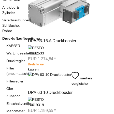
Antriebe &
Zylinder
Verschraubungen,
Schläuche,
Rohre
Druckluftaufbereitung
DPA-63-16-A Druckbooster
KAESER
70282533
Wartungseinheiten
EUR
1.274,84
*
Druckregler
Bestellware
Filter
kaufen
(pneumatisch)
merken
Filterregler
vergleichen
Öler
DPA-63-10 Druckbooster
Zubehör
Einschaltventile
70019319
EUR
1.199,55
*
Manometer