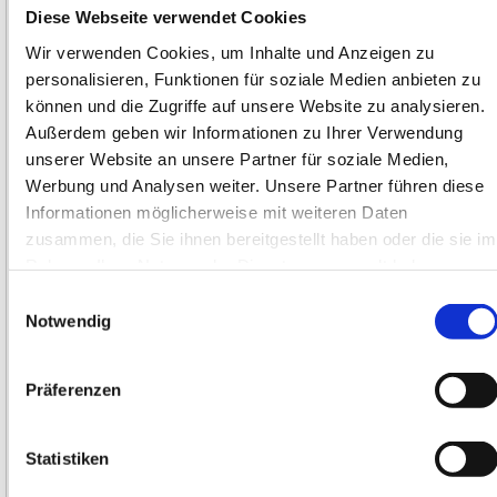
überschritten
Diese Webseite verwendet Cookies
werden.
(8)
merken
Konstruktiver
Wir verwenden Cookies, um Inhalte und Anzeigen zu
vergleichen
Aufbau
personalisieren, Funktionen für soziale Medien anbieten zu
Doppelkolben-
können und die Zugriffe auf unsere Website zu analysieren.
Druckübersetzer
Außerdem geben wir Informationen zu Ihrer Verwendung
(7)
unserer Website an unsere Partner für soziale Medien,
mit
Werbung und Analysen weiter. Unsere Partner führen diese
Magnetkolben
Informationen möglicherweise mit weiteren Daten
(3)
mit
zusammen, die Sie ihnen bereitgestellt haben oder die sie im
Rückschlagventil
Rahmen Ihrer Nutzung der Dienste gesammelt haben.
DPA-100-16 Druckbooster
(9)
Einwilligungsauswahl
Pneumatischer
Notwendig
Anschluss
70032569
1
G1/2
EUR
2.013,34
*
(3)
Bestellware
Präferenzen
G1/4
(3)
kaufen
G3/8
(4)
Statistiken
merken
Pneumatischer
vergleichen
Anschluss