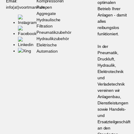
Email:
Kompressoren
optimalen
info(at)voortmann.de
Pumpen
Betrieb Ihrer
Aggregate
Anlagen - damit
Hydraulische
alles
Filtration
reibungslos
Pneumatikzubehör
funktioniert.
Hydraulikzubehör
Elektrische
In der
Automation
Pneumatik,
Druckluft,
Hydraulik,
Elektrotechnik
und
Verladetechnik
vereinen wir
Anlagenbau,
Dienstleistungen
sowie Handels-
und
Ersatzteilgeschäft
an den