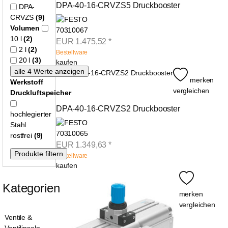
DPA-40-16-CRVZS5 Druckbooster
DPA-
CRVZS
(9)
Volumen
70310067
10 l
(2)
EUR
1.475,52
*
2 l
(2)
Bestellware
20 l
(3)
kaufen
merken
Werkstoff
vergleichen
Druckluftspeicher
DPA-40-16-CRVZS2 Druckbooster
hochlegierter
Stahl
70310065
rostfrei
(9)
EUR
1.349,63
*
Bestellware
kaufen
Kategorien
merken
vergleichen
Ventile &
Ventilinseln