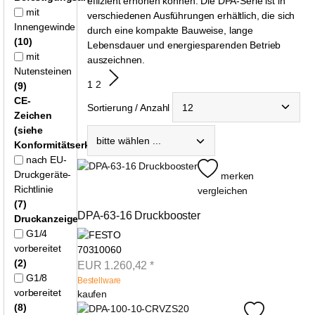
effizient erhöhen können. Die DPA-Serie ist in
mit
verschiedenen Ausführungen erhältlich, die sich
Innengewinde
durch eine kompakte Bauweise, lange
(10)
Lebensdauer und energiesparenden Betrieb
mit
auszeichnen.
Nutensteinen
1
2
(9)
CE-
Sortierung / Anzahl
Zeichen
(siehe
Konformitätserklärung)
nach EU-
Druckgeräte-
merken
Richtlinie
vergleichen
(7)
DPA-63-16 Druckbooster
Druckanzeige
G1/4
vorbereitet
70310060
(2)
EUR
1.260,42
*
G1/8
Bestellware
vorbereitet
kaufen
(8)