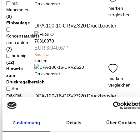
mit
merken
Manometer
vergleichen
(9)
Einbaulage
DPA-100-10-CRVZS20 Druckbooster
Kondensatablass
70310070
nach unten
EUR
3.040,67
*
(7)
Bestellware
beliebig
kaufen
(12)
Hinweis
zum
merken
Druckregelbereich
vergleichen
Bei
maximal
DPA-100-16-CRVZS20 Druckbooster
gespannter
Reglerfeder
70036872
kann der
EUR
3.149,89
*
maximale
Zustimmung
Details
Über Cookies
Bestellware
Ausgangsdruck
kaufen
um 40 %