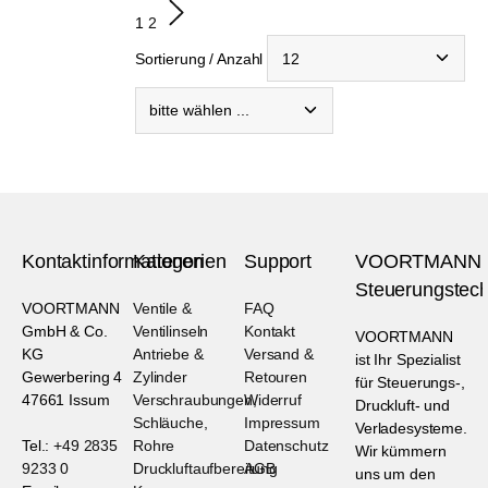
1
2
Sortierung / Anzahl
Kontaktinformationen
Kategorien
Support
VOORTMANN
Steuerungstech
VOORTMANN
Ventile &
FAQ
GmbH & Co.
Ventilinseln
Kontakt
VOORTMANN
KG
Antriebe &
Versand &
ist Ihr Spezialist
Gewerbering 4
Zylinder
Retouren
für Steuerungs-,
47661 Issum
Verschraubungen,
Widerruf
Druckluft- und
Schläuche,
Impressum
Verladesysteme.
Tel.:
+49 2835
Rohre
Datenschutz
Wir kümmern
9233 0
Druckluftaufbereitung
AGB
uns um den