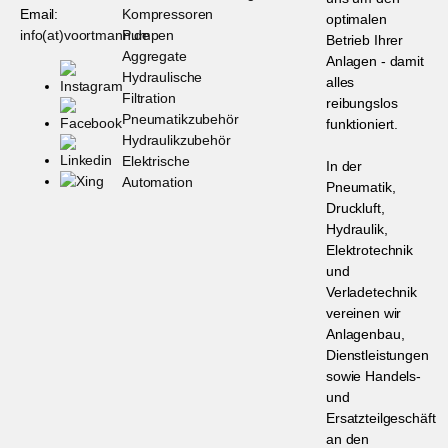
Email:
Kompressoren
optimalen
info(at)voortmann.de
Pumpen
Betrieb Ihrer
Aggregate
Anlagen - damit
Hydraulische
alles
Filtration
reibungslos
Pneumatikzubehör
funktioniert.
Hydraulikzubehör
Elektrische
In der
Automation
Pneumatik,
Druckluft,
Hydraulik,
Elektrotechnik
und
Verladetechnik
vereinen wir
Anlagenbau,
Dienstleistungen
sowie Handels-
und
Ersatzteilgeschäft
an den