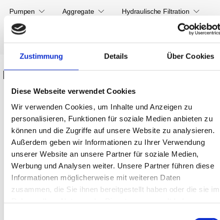
Pumpen
Aggregate
Hydraulische Filtration
Pneumatikzubehör
Hydraulikzubehör
Elektrische Automation
Zustimmung
Details
Über Cookies
Startseite
Kategorien
/
Druckluftaufbereitung
Diese Webseite verwendet Cookies
/
Ventile &
Wir verwenden Cookies, um Inhalte und Anzeigen zu
KAESER
Ventilinseln
/
personalisieren, Funktionen für soziale Medien anbieten zu
Antriebe &
Druckluftaufbereitung und
können und die Zugriffe auf unsere Website zu analysieren.
Zylinder
Kondensattechnik
Außerdem geben wir Informationen zu Ihrer Verwendung
/
Verschraubungen,
unserer Website an unsere Partner für soziale Medien,
Kondensattrenner
Schläuche,
Werbung und Analysen weiter. Unsere Partner führen diese
Rohre
Informationen möglicherweise mit weiteren Daten
Druckluftaufbereitung
zusammen, die Sie ihnen bereitgestellt haben oder die sie im
Rahmen Ihrer Nutzung der Dienste gesammelt haben.
KAESER
Kondensattrenner
Einwilligungsauswahl
Druckluftaufbereitung