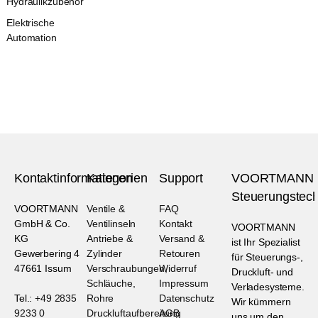
Hydraulikzubehör
Elektrische
Automation
Kontaktinformationen
Kategorien
Support
VOORTMANN
Steuerungstech
VOORTMANN
Ventile &
FAQ
GmbH & Co.
Ventilinseln
Kontakt
VOORTMANN
KG
Antriebe &
Versand &
ist Ihr Spezialist
Gewerbering 4
Zylinder
Retouren
für Steuerungs-,
47661 Issum
Verschraubungen,
Widerruf
Druckluft- und
Schläuche,
Impressum
Verladesysteme.
Tel.:
+49 2835
Rohre
Datenschutz
Wir kümmern
9233 0
Druckluftaufbereitung
AGB
uns um den