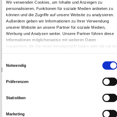
Wir verwenden Cookies, um Inhalte und Anzeigen zu
personalisieren, Funktionen für soziale Medien anbieten zu
Automatisch
können und die Zugriffe auf unsere Website zu analysieren.
(1)
Außerdem geben wir Informationen zu Ihrer Verwendung
Manuell
merken
(1)
unserer Website an unsere Partner für soziale Medien,
vergleichen
Verschmutzungsanzeige
Werbung und Analysen weiter. Unsere Partner führen diese
Mit
(1)
F22H-4AN-MD0 Hochleistungsfilter
Informationen möglicherweise mit weiteren Daten
Ohne
(1)
zusammen, die Sie ihnen bereitgestellt haben oder die sie im
70120563
Rahmen Ihrer Nutzung der Dienste gesammelt haben.
EUR
1.393,93
*
Einwilligungsauswahl
Bestellware
Notwendig
kaufen
Kategorien
merken
Präferenzen
vergleichen
Ventile &
Ventilinseln
F22H-4AD-TD0 Hochleistungsfilter
Statistiken
Antriebe &
Zylinder
70120562
EUR
2.052,70
*
Verschraubungen,
Marketing
Bestellware
Schläuche,