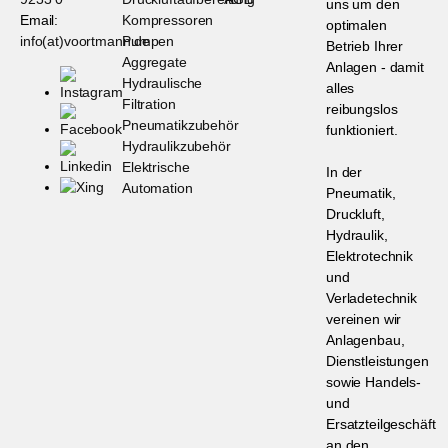
uns um den
Email:
Kompressoren
optimalen
info(at)voortmann.de
Pumpen
Betrieb Ihrer
Aggregate
Anlagen - damit
Hydraulische
alles
Filtration
reibungslos
Pneumatikzubehör
funktioniert.
Hydraulikzubehör
Elektrische
In der
Automation
Pneumatik,
Druckluft,
Hydraulik,
Elektrotechnik
und
Verladetechnik
vereinen wir
Anlagenbau,
Dienstleistungen
sowie Handels-
und
Ersatzteilgeschäft
an den