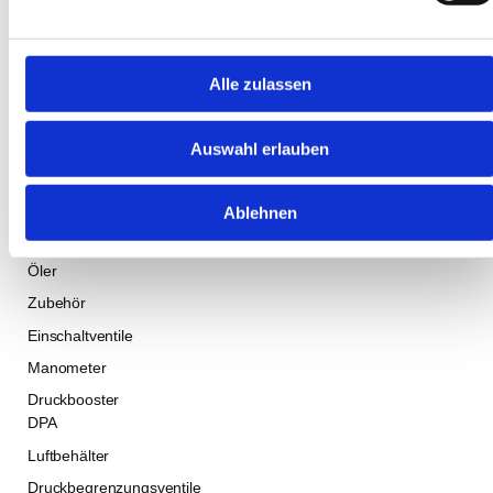
kaufen
Rohre
Sortierung / Anzahl
Druckluftaufbereitung
Alle zulassen
KAESER
Wartungseinheiten
Auswahl erlauben
Druckregler
Filter
(pneumatisch)
Ablehnen
Filterregler
Öler
Zubehör
Einschaltventile
Manometer
Druckbooster
DPA
Luftbehälter
Druckbegrenzungsventile