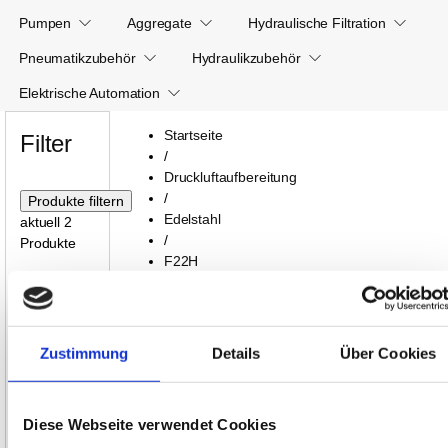
Pumpen
Aggregate
Hydraulische Filtration
Pneumatikzubehör
Hydraulikzubehör
Elektrische Automation
Startseite
Filter
/
Druckluftaufbereitung
/
Edelstahl
aktuell 2
/
Produkte
F22H
Preis Min:
F22H
Preis Max:
Zustimmung
Details
Über Cookies
Attribute:
Diese Webseite verwendet Cookies
Sortierung / Anzahl
Entleerung