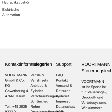
Hydraulikzubehör
Elektrische
Automation
Kontaktinformationen
Kategorien
Support
VOORTMANN
Steuerungstech
VOORTMANN
Ventile &
FAQ
GmbH & Co.
Ventilinseln
Kontakt
VOORTMANN
KG
Antriebe &
Versand &
ist Ihr Spezialist
Gewerbering 4
Zylinder
Retouren
für Steuerungs-,
47661 Issum
Verschraubungen,
Widerruf
Druckluft- und
Schläuche,
Impressum
Verladesysteme.
Tel.:
+49 2835
Rohre
Datenschutz
Wir kümmern
9233 0
Druckluftaufbereitung
AGB