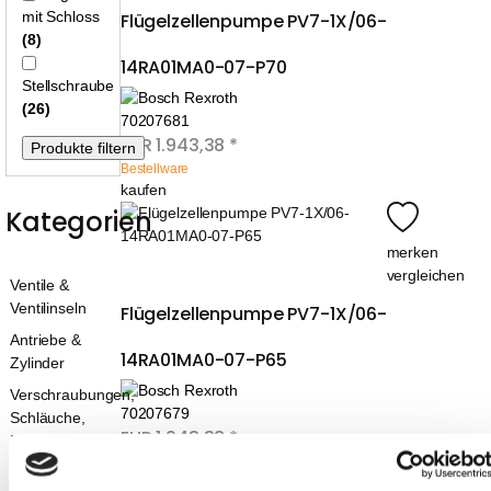
mit Schloss
Flügelzellenpumpe PV7-1X/06-
(8)
14RA01MA0-07-P70
Stellschraube
(26)
70207681
EUR
1.943,38
*
Bestellware
kaufen
Kategorien
merken
vergleichen
Ventile &
Ventilinseln
Flügelzellenpumpe PV7-1X/06-
Antriebe &
14RA01MA0-07-P65
Zylinder
Verschraubungen,
70207679
Schläuche,
EUR
1.943,38
*
Rohre
Bestellware
Druckluftaufbereitung
kaufen