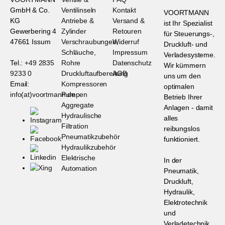
GmbH & Co.
Ventilinseln
Kontakt
VOORTMANN
KG
Antriebe &
Versand &
ist Ihr Spezialist
Gewerbering 4
Zylinder
Retouren
für Steuerungs-,
47661 Issum
Verschraubungen,
Widerruf
Druckluft- und
Schläuche,
Impressum
Verladesysteme.
Tel.:
+49 2835
Rohre
Datenschutz
Wir kümmern
9233 0
Druckluftaufbereitung
AGB
uns um den
Email:
Kompressoren
optimalen
info(at)voortmann.de
Pumpen
Betrieb Ihrer
Aggregate
Anlagen - damit
Hydraulische
alles
Filtration
reibungslos
Pneumatikzubehör
funktioniert.
Hydraulikzubehör
Elektrische
In der
Automation
Pneumatik,
Druckluft,
Hydraulik,
Elektrotechnik
und
Verladetechnik