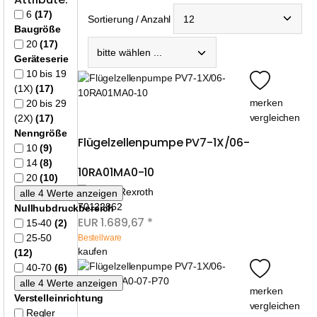
6
(17)
Sortierung / Anzahl
Baugröße
20
(17)
Geräteserie
10 bis 19
(1X)
(17)
merken
20 bis 29
vergleichen
(2X)
(17)
Nenngröße
Flügelzellenpumpe PV7-1X/06-
10
(9)
14
(8)
10RA01MA0-10
20
(10)
70122862
Nullhubdruckbereich
EUR
1.689,67
*
15-40
(2)
25-50
Bestellware
kaufen
(12)
40-70
(6)
merken
Verstelleinrichtung
vergleichen
Regler