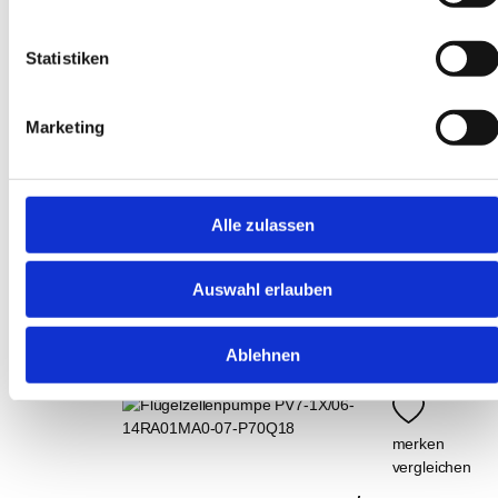
70207677
Hydraulische
EUR
1.943,38
*
Filtration
Statistiken
Bestellware
Pneumatikzubehör
kaufen
Hydraulikzubehör
Marketing
Elektrische
merken
Automation
vergleichen
Flügelzellenpumpe PV7-1X/06-
Alle zulassen
10RA01MA3-05
Auswahl erlauben
70207656
EUR
1.923,83
*
Ablehnen
Bestellware
kaufen
merken
vergleichen