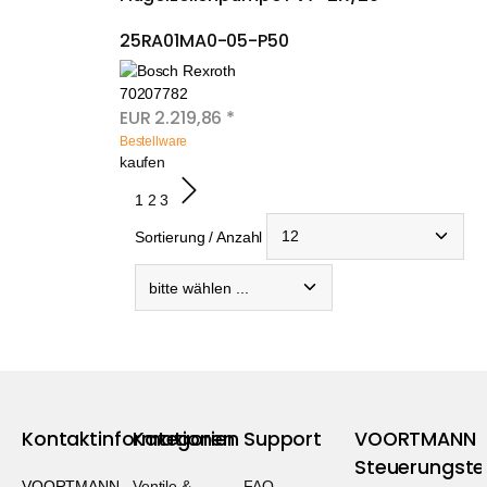
25RA01MA0-05-P50
70207782
EUR
2.219,86
*
Bestellware
kaufen
1
2
3
Sortierung / Anzahl
Kontaktinformationen
Kategorien
Support
VOORTMANN
Steuerungste
VOORTMANN
Ventile &
FAQ