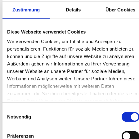
Kompressoren
Zustimmung
Details
Über Cookies
Pumpen
merken
vergleichen
Zahnringpumpen
Mobilhydraulik
Diese Webseite verwendet Cookies
Flügelzellenpumpe PV7-2X/20-
Flügelzellenpumpen
Wir verwenden Cookies, um Inhalte und Anzeigen zu
20RA01MA0-10-A416
personalisieren, Funktionen für soziale Medien anbieten zu
PVQ/PVV
können und die Zugriffe auf unsere Website zu analysieren.
PV7
70207765
Außerdem geben wir Informationen zu Ihrer Verwendung
EUR
2.117,38
*
Ersatzteile
unserer Website an unsere Partner für soziale Medien,
Bestellware
PV7…A
Werbung und Analysen weiter. Unsere Partner führen diese
kaufen
Informationen möglicherweise mit weiteren Daten
PVH
zusammen, die Sie ihnen bereitgestellt haben oder die sie im
Innenzahnradpumpen
merken
Rahmen Ihrer Nutzung der Dienste gesammelt haben.
vergleichen
Elektrohydraulische
Einwilligungsauswahl
Pumpen-
Flügelzellenpumpe PV7-1X/06-
Notwendig
Regelungssysteme
Radialkolbenpumpen
14RA01MA0-07-P50
Aggregate
Präferenzen